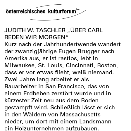
SKIP
TO
CONTENT
VERANSTALTUNGEN
KOSMOS
BESUCH
ÜBER
NETZWER
JUDITH W. TASCHLER „ÜBER CARL
UNS
ÖSTERREI
REDEN WIR MORGEN“
Kurz nach der Jahrhundertwende wandert
VERANSTALTUNGEN
BESUCH
ÜBER
NETZWERK
der zwanzigjährige Eugen Brugger nach
UNS
ÖSTERREIC
Amerika aus, er ist rastlos, lebt in
Milwaukee, St. Louis, Cincinnati, Boston,
dass er vor etwas flieht, weiß niemand.
Zwei Jahre lang arbeitet er als
Bauarbeiter in San Francisco, das von
einem Erdbeben zerstört wurde und in
kürzester Zeit neu aus dem Boden
gestampft wird. Schließlich lässt er sich
in den Wäldern von Massachusetts
nieder, um dort mit einem Landsmann
ein Holzunternehmen aufzubauen.