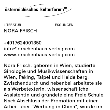
SKIP
TO
CONTENT
VERANSTALTUNGEN
KOSMOS
BESUCH
ÜBER
NETZWER
LITERATUR
ESSLINGEN
NORA FRISCH
UNS
ÖSTERREI
VERANSTALTUNGEN
BESUCH
ÜBER
NETZWERK
+4917624001350
UNS
ÖSTERREIC
info@drachenhaus-verlag.com
www.drachenhaus-verlag.com
Nora Frisch, geboren in Wien, studierte
Sinologie und Musikwissenschaften in
Wien, Peking, Taipei und Heidelberg.
Zwischendurch und nebenbei arbeitete sie
als Werbetexterin, wissenschaftliche
Assistentin und gründete eine Freie Schule.
Nach Abschluss der Promotion mit einer
Arbeit über "Werbung in China", wurde im