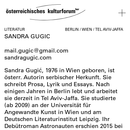
SKIP
TO
CONTENT
VERANSTALTUNGEN
KOSMOS
BESUCH
ÜBER
NETZWER
LITERATUR
BERLIN / WIEN / TEL AVIV-JAFFA
SANDRA GUGIC
UNS
ÖSTERREI
VERANSTALTUNGEN
BESUCH
ÜBER
NETZWERK
mail.gugic@gmail.com
UNS
ÖSTERREIC
sandragugic.com
Sandra Gugić, 1976 in Wien geboren, ist
österr. Autorin serbischer Herkunft. Sie
schreibt Prosa, Lyrik und Essays. Nach
einigen Jahren in Berlin lebt und arbeitet
sie derzeit in Tel Aviv-Jaffa. Sie studierte
(ab 2009) an der Universität für
Angewandte Kunst in Wien und am
Deutschen Literaturinstitut Leipzig. Ihr
Debütroman Astronauten erschien 2015 bei