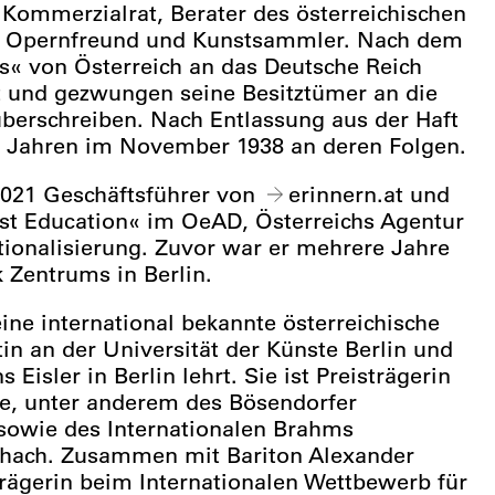
 Kommerzialrat, Berater des österreichischen
är, Opernfreund und Kunstsammler. Nach dem
« von Österreich an das Deutsche Reich
t und gezwungen seine Besitztümer an die
überschreiben. Nach Entlassung aus der Haft
52 Jahren im November 1938 an deren Folgen.
 2021 Geschäftsführer von
erinnern.at
und
ust Education« im OeAD, Österreichs Agentur
tionalisierung. Zuvor war er mehrere Jahre
 Zentrums in Berlin.
eine international bekannte österreichische
tin an der Universität der Künste Berlin und
Eisler in Berlin lehrt. Sie ist Preisträgerin
e, unter anderem des Bösendorfer
sowie des Internationalen Brahms
chach. Zusammen mit Bariton Alexander
trägerin beim Internationalen Wettbewerb für