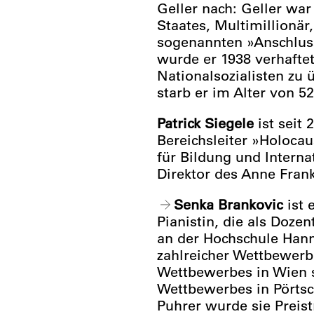
Geller nach: Geller war
Staates, Multimillion
sogenannten »Anschluss
wurde er 1938 verhafte
Nationalsozialisten zu 
starb er im Alter von 
Patrick Siegele
ist seit
Bereichsleiter »Holoca
für Bildung und Interna
Direktor des Anne Frank
Senka Brankovic
ist 
Pianistin, die als Dozen
an der Hochschule Hanns 
zahlreicher Wettbewerb
Wettbewerbes in Wien 
Wettbewerbes in Pörts
Puhrer wurde sie Preis