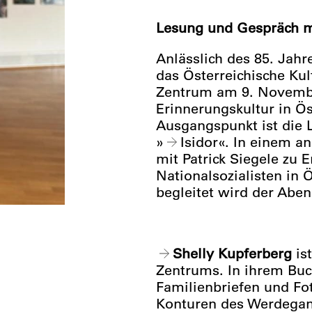
Lesung und Gespräch mi
Anlässlich des 85. Ja
das Österreichische Ku
Zentrum
am 9. Novembe
Erinnerungskultur in Ö
Ausgangspunkt ist die 
»
Isidor
«. In einem a
mit Patrick Siegele zu 
Nationalsozialisten in 
begleitet wird der Abe
Shelly Kupferberg
is
Zentrums. In ihrem Buc
Familienbriefen und Fo
Konturen des Werdegang