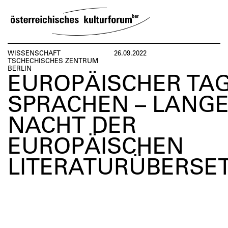
SKIP
TO
CONTENT
VERANSTALTUNGEN
KOSMOS
BESUCH
ÜBER UNS
WISSENSCHAFT
26.09.2022
TSCHECHISCHES ZENTRUM
BERLIN
EUROPÄISCHER TAG
VERANSTALTUNGEN
BESUCH
ÜBER
NETZWER
UNS
ÖSTERREI
SPRACHEN – LANG
NACHT DER
EUROPÄISCHEN
LITERATURÜBERSE