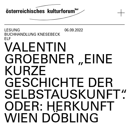
SKIP
TO
CONTENT
VERANSTALTUNGEN
KOSMOS
BESUCH
ÜBER
NETZWER
LESUNG
06.09.2022
BUCHHANDLUNG KNESEBECK
UNS
ÖSTERREI
ELF
VALENTIN
VERANSTALTUNGEN
BESUCH
ÜBER
NETZWERK
UNS
ÖSTERREIC
GROEBNER „EINE
KURZE
GESCHICHTE DER
SELBSTAUSKUNFT“.
ODER: HERKUNFT
WIEN DÖBLING