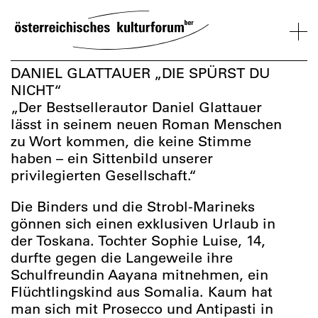
SKIP
TO
CONTENT
VERANSTALTUNGEN
KOSMOS
BESUCH
ÜBER
NETZWER
DANIEL GLATTAUER „DIE SPÜRST DU
UNS
ÖSTERREI
NICHT“
„Der Bestsellerautor Daniel Glattauer
VERANSTALTUNGEN
BESUCH
ÜBER
NETZWERK
lässt in seinem neuen Roman Menschen
UNS
ÖSTERREIC
zu Wort kommen, die keine Stimme
haben – ein Sittenbild unserer
privilegierten Gesellschaft.“
Die Binders und die Strobl-Marineks
gönnen sich einen exklusiven Urlaub in
der Toskana. Tochter Sophie Luise, 14,
durfte gegen die Langeweile ihre
Schulfreundin Aayana mitnehmen, ein
Flüchtlingskind aus Somalia. Kaum hat
man sich mit Prosecco und Antipasti in