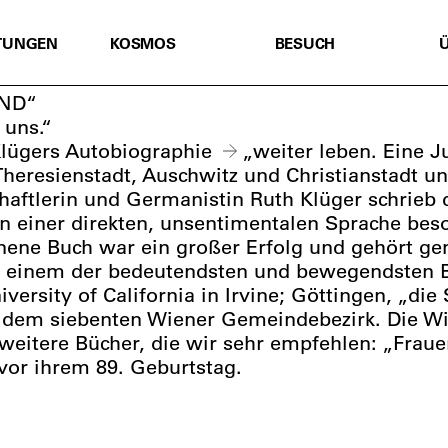
TUNGEN
KOSMOS
BESUCH
END“
 uns.“
lügers Autobiographie
„weiter leben. Eine 
Theresienstadt, Auschwitz und Christianstadt un
haftlerin und Germanistin Ruth Klüger schrieb 
 einer direkten, unsentimentalen Sprache beso
enene Buch war ein großer Erfolg und gehört 
 einem der bedeutendsten und bewegendsten Büc
ersity of California in Irvine; Göttingen, „die S
dem siebenten Wiener Gemeindebezirk. Die Wiss
weitere Bücher, die wir sehr empfehlen: „Frau
 vor ihrem 89. Geburtstag.