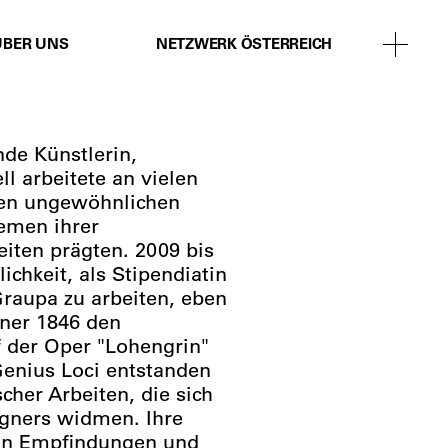
ÜBER UNS
NETZWERK ÖSTERREICH
de Künstlerin,
ll arbeitete an vielen
len ungewöhnlichen
hemen ihrer
eiten prägten. 2009 bis
ichkeit, als Stipendiatin
raupa zu arbeiten, eben
ner 1846 den
 der Oper "Lohengrin"
Genius Loci entstanden
scher Arbeiten, die sich
gners widmen. Ihre
hen Empfindungen und