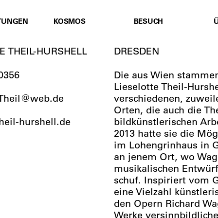
TUNGEN
KOSMOS
BESUCH
E THEIL-HURSHELL
DRESDEN
0356
Die aus Wien stammen
Lieselotte Theil-Hurshe
T
heil@web.de
verschiedenen, zuwei
Orten, die auch die T
theil-hurshell.de
bildkünstlerischen Arb
2013 hatte sie die Mögl
im Lohengrinhaus in G
an jenem Ort, wo Wag
musikalischen Entwürf
schuf. Inspiriert vom 
eine Vielzahl künstleri
den Opern Richard Wa
Werke versinnbildlic