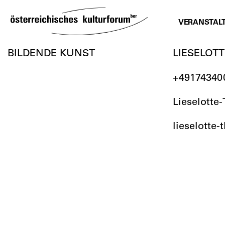
SKIP
TO
VERANSTAL
CONTENT
BILDENDE KUNST
LIESELOTT
+49174340
Lieselotte-
lieselotte-