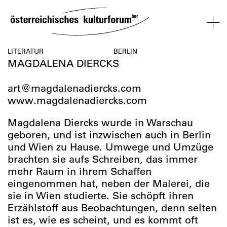
SKIP
TO
CONTENT
VERANSTALTUNGEN
KOSMOS
BESUCH
ÜBER
NETZWER
LITERATUR
BERLIN
MAGDALENA DIERCKS
UNS
ÖSTERREI
VERANSTALTUNGEN
BESUCH
ÜBER
NETZWERK
art@magdalenadiercks.com
UNS
ÖSTERREIC
www.magdalenadiercks.com
Magdalena Diercks wurde in Warschau
geboren, und ist inzwischen auch in Berlin
und Wien zu Hause. Umwege und Umzüge
brachten sie aufs Schreiben, das immer
mehr Raum in ihrem Schaffen
eingenommen hat, neben der Malerei, die
sie in Wien studierte. Sie schöpft ihren
Erzählstoff aus Beobachtungen, denn selten
ist es, wie es scheint, und es kommt oft