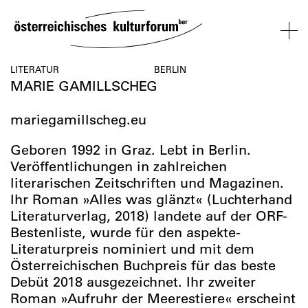
SKIP
TO
CONTENT
VERANSTALTUNGEN
KOSMOS
BESUCH
ÜBER
NETZWER
LITERATUR
BERLIN
MARIE GAMILLSCHEG
UNS
ÖSTERREI
VERANSTALTUNGEN
BESUCH
ÜBER
NETZWERK
mariegamillscheg.eu
UNS
ÖSTERREIC
Geboren 1992 in Graz. Lebt in Berlin.
Veröffentlichungen in zahlreichen
literarischen Zeitschriften und Magazinen.
Ihr Roman »Alles was glänzt« (Luchterhand
Literaturverlag, 2018) landete auf der ORF-
Bestenliste, wurde für den aspekte-
Literaturpreis nominiert und mit dem
Österreichischen Buchpreis für das beste
Debüt 2018 ausgezeichnet. Ihr zweiter
Roman »Aufruhr der Meerestiere« erscheint