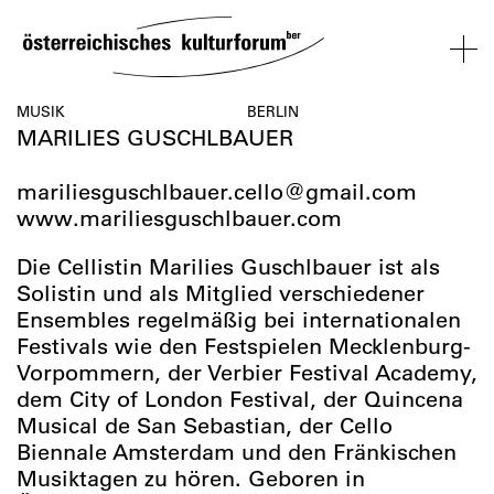
SKIP
TO
CONTENT
VERANSTALTUNGEN
KOSMOS
BESUCH
ÜBER
NETZWER
MUSIK
BERLIN
MARILIES GUSCHLBAUER
UNS
ÖSTERREI
VERANSTALTUNGEN
BESUCH
ÜBER
NETZWERK
mariliesguschlbauer.cello@gmail.com
UNS
ÖSTERREIC
www.mariliesguschlbauer.com
Die Cellistin Marilies Guschlbauer ist als
Solistin und als Mitglied verschiedener
Ensembles regelmäßig bei internationalen
Festivals wie den Festspielen Mecklenburg-
Vorpommern, der Verbier Festival Academy,
dem City of London Festival, der Quincena
Musical de San Sebastian, der Cello
Biennale Amsterdam und den Fränkischen
Musiktagen zu hören. Geboren in