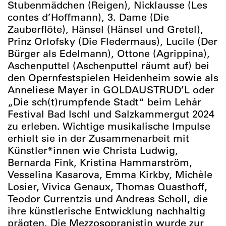
Stubenmädchen (Reigen), Nicklausse (Les
contes d’Hoffmann), 3. Dame (Die
Zauberflöte), Hänsel (Hänsel und Gretel),
Prinz Orlofsky (Die Fledermaus), Lucile (Der
Bürger als Edelmann), Ottone (Agrippina),
Aschenputtel (Aschenputtel räumt auf) bei
den Opernfestspielen Heidenheim sowie als
Anneliese Mayer in GOLDAUSTRUD’L oder
„Die sch(t)rumpfende Stadt“ beim Lehár
Festival Bad Ischl und Salzkammergut 2024
zu erleben. Wichtige musikalische Impulse
erhielt sie in der Zusammenarbeit mit
Künstler*innen wie Christa Ludwig,
Bernarda Fink, Kristina Hammarström,
Vesselina Kasarova, Emma Kirkby, Michèle
Losier, Vivica Genaux, Thomas Quasthoff,
Teodor Currentzis und Andreas Scholl, die
ihre künstlerische Entwicklung nachhaltig
prägten. Die Mezzosopranistin wurde zur