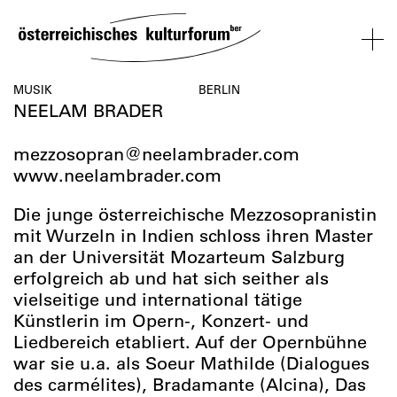
SKIP
TO
CONTENT
VERANSTALTUNGEN
KOSMOS
BESUCH
ÜBER
NETZWER
MUSIK
BERLIN
NEELAM BRADER
UNS
ÖSTERREI
VERANSTALTUNGEN
BESUCH
ÜBER
NETZWERK
mezzosopran@neelambrader.com
UNS
ÖSTERREIC
www.neelambrader.com
Die junge österreichische Mezzosopranistin
mit Wurzeln in Indien schloss ihren Master
an der Universität Mozarteum Salzburg
erfolgreich ab und hat sich seither als
vielseitige und international tätige
Künstlerin im Opern-, Konzert- und
Liedbereich etabliert. Auf der Opernbühne
war sie u.a. als Soeur Mathilde (Dialogues
des carmélites), Bradamante (Alcina), Das