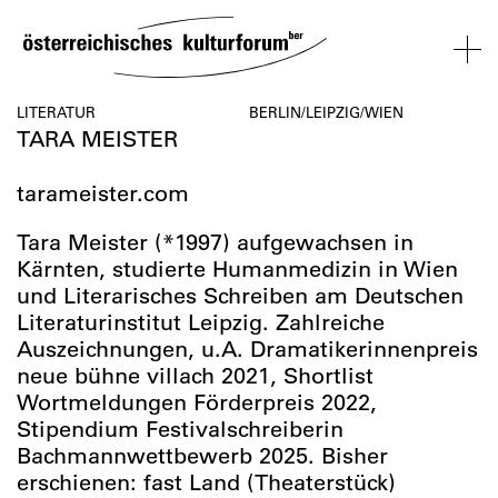
SKIP
TO
CONTENT
VERANSTALTUNGEN
KOSMOS
BESUCH
ÜBER
NETZWER
LITERATUR
BERLIN/LEIPZIG/WIEN
TARA MEISTER
UNS
ÖSTERREI
VERANSTALTUNGEN
BESUCH
ÜBER
NETZWERK
tarameister.com
UNS
ÖSTERREIC
Tara Meister (*1997) aufgewachsen in
Kärnten, studierte Humanmedizin in Wien
und Literarisches Schreiben am Deutschen
Literaturinstitut Leipzig. Zahlreiche
Auszeichnungen, u.A. Dramatikerinnenpreis
neue bühne villach 2021, Shortlist
Wortmeldungen Förderpreis 2022,
Stipendium Festivalschreiberin
Bachmannwettbewerb 2025. Bisher
erschienen: fast Land (Theaterstück)