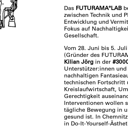
Das
FUTURAMA°LAB
be
zwischen Technik und Ph
Entwicklung und Vermit
Fokus auf Nachhaltigke
Gesellschaft.
Vom 28. Juni bis 5. Jul
(Gründer des FUTURAM
Kilian Jörg
in der
#3000
Unterstützer:innen und
nachhaltigen Fantasieau
technischen Fortschritt 
Kreislaufwirtschaft, U
Gerechtigkeit auseinan
Interventionen wollen
tägliche Bewegung in 
gesund ist. In Chemnitz
in Do-It-Yourself-Ästhe