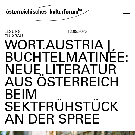
SKIP
TO
CONTENT
VERANSTALTUNGEN
KOSMOS
BESUCH
ÜBER
NETZWER
LESUNG
13.09.2025
FLUXBAU
UNS
ÖSTERREI
WORT.AUSTRIA |
VERANSTALTUNGEN
BESUCH
ÜBER
NETZWERK
BUCHTELMATINÉE:
UNS
ÖSTERREIC
NEUE LITERATUR
AUS ÖSTERREICH
BEIM
SEKTFRÜHSTÜCK
AN DER SPREE