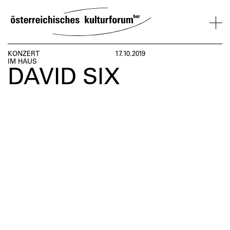
SKIP
TO
CONTENT
VERANSTALTUNGEN
KOSMOS
BESUCH
ÜBER
NETZWER
KONZERT
17.10.2019
IM HAUS
UNS
ÖSTERREI
DAVID SIX
VERANSTALTUNGEN
BESUCH
ÜBER
NETZWERK
UNS
ÖSTERREIC