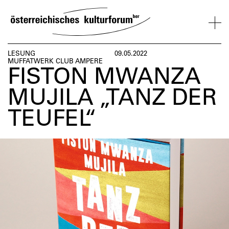
SKIP
TO
CONTENT
VERANSTALTUNGEN
KOSMOS
BESUCH
ÜBER
NETZWER
LESUNG
09.05.2022
MUFFATWERK CLUB AMPERE
UNS
ÖSTERREI
FISTON MWANZA
VERANSTALTUNGEN
BESUCH
ÜBER
NETZWERK
MUJILA „TANZ DER
UNS
ÖSTERREIC
TEUFEL“