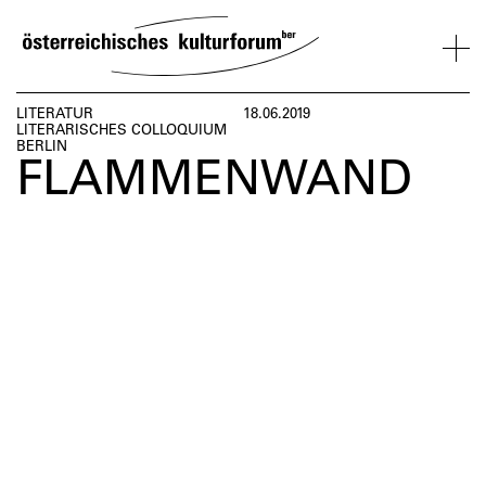
SKIP
TO
CONTENT
VERANSTALTUNGEN
KOSMOS
BESUCH
ÜBER
NETZWER
LITERATUR
18.06.2019
LITERARISCHES COLLOQUIUM
UNS
ÖSTERREI
BERLIN
FLAMMENWAND
VERANSTALTUNGEN
BESUCH
ÜBER
NETZWERK
UNS
ÖSTERREIC