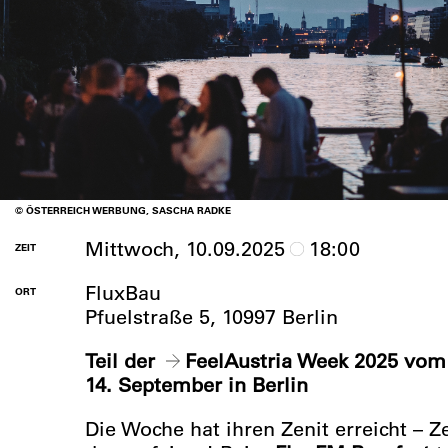
© ÖSTERREICH WERBUNG, SASCHA RADKE
Mittwoch, 10.09.2025
18:00
ZEIT
FluxBau
ORT
Pfuelstraße 5, 10997 Berlin
Teil der
FeelAustria Week 2025
vom 
14. September in Berlin
Die Woche hat ihren Zenit erreicht – Ze