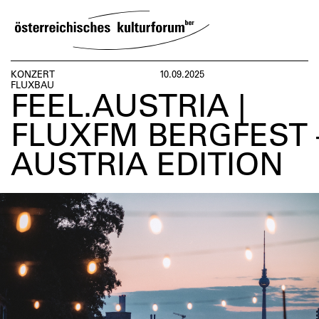
SKIP
TO
CONTENT
VERANSTALTUNGEN
KOSMOS
BESUCH
ÜBER
NE
KONZERT
10.09.2025
FLUXBAU
UNS
ÖST
FEEL.AUSTRIA |
VERANSTALTUNGEN
BESUCH
ÜBER
NETZWERK
FLUXFM BERGFEST 
UNS
ÖSTERREIC
AUSTRIA EDITION