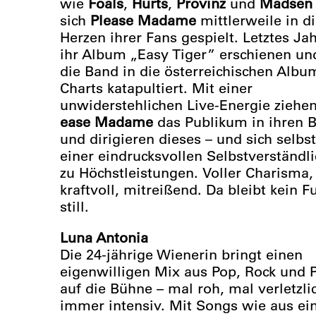
wie
Foals
,
Hurts
,
Provinz
und
Madsen
sich
Please Madame
mittlerweile in d
Herzen ihrer Fans gespielt. Letztes Jah
ihr Album „Easy Tiger” erschienen un
die Band in die österreichischen Albu
Charts katapultiert. Mit einer
unwiderstehlichen Live-Energie ziehe
ease Madame
das Publikum in ihren 
und dirigieren dieses – und sich selbst
einer eindrucksvollen Selbstverständli
zu Höchstleistungen. Voller Charisma,
kraftvoll, mitreißend. Da bleibt kein F
still.
Luna Antonia
Die 24-jährige Wienerin bringt einen
eigenwilligen Mix aus Pop, Rock und 
auf die Bühne – mal roh, mal verletzli
immer intensiv. Mit Songs wie aus e