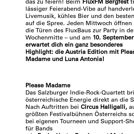
das zu feiern! Beim
FluxFM Bergfest
t
lässiger Feierabend-Vibe auf handver
Livemusik, kühles Bier und den besten
auf die Spree. Jeden Mittwoch öffnen 
die Türen des FluxBaus zur Party in de
Wochenmitte – und am
10. September
erwartet dich ein ganz besonderes
Highlight: die Austria Edition mit Plea
Madame und Luna Antonia!
Please Madame
Das Salzburger Indie-Rock-Quartett br
österreichische Energie direkt an die 
Nach Auftritten bei
Circus Halligalli,
au
größten Festivalbühnen Österreichs s
bei eigenen Tourneen und Support-S
für Bands