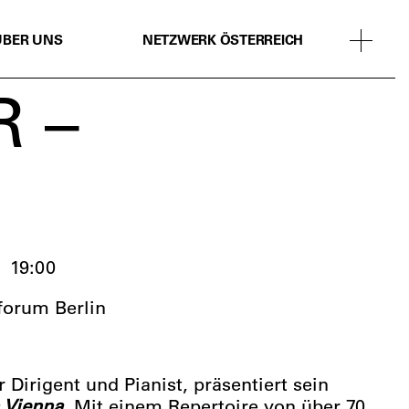
ÜBER UNS
NETZWERK ÖSTERREICH
 –
19:00
forum Berlin
r Dirigent und Pianist, präsentiert sein
 Vienna
. Mit einem Repertoire von über 70