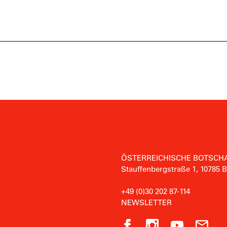
ÖSTERREICHISCHE BOTSCHA
Stauffenbergstraße 1, 10785 B
+49 (0)30 202 87-114
NEWSLETTER