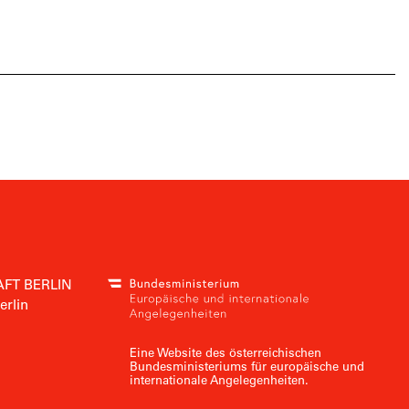
FT BERLIN
erlin
Eine Website des österreichischen
Bundesministeriums für europäische und
internationale Angelegenheiten.