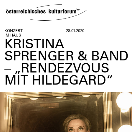
SKIP
TO
CONTENT
VERANSTALTUNGEN
KOSMOS
BESUCH
ÜBER
NETZWER
KONZERT
28.01.2020
IM HAUS
UNS
ÖSTERREI
KRISTINA
VERANSTALTUNGEN
BESUCH
ÜBER
NETZWERK
SPRENGER & BAND
UNS
ÖSTERREIC
– „RENDEZVOUS
MIT HILDEGARD“