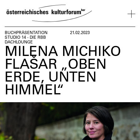
SKIP
TO
CONTENT
VERANSTALTUNGEN
KOSMOS
BESUCH
ÜBER
NETZWER
BUCHPRÄSENTATION
21.02.2023
STUDIO 14 - DIE RBB
UNS
ÖSTERREI
DACHLOUNGE
MILENA MICHIKO
VERANSTALTUNGEN
BESUCH
ÜBER
NETZWERK
UNS
ÖSTERREIC
FLAŠAR „OBEN
ERDE, UNTEN
HIMMEL“