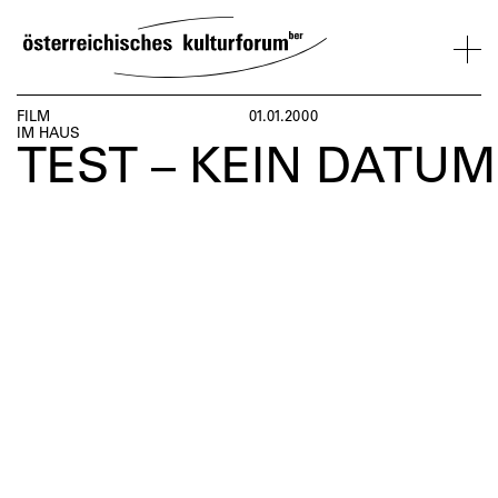
SKIP
TO
CONTENT
VERANSTALTUNGEN
KOSMOS
BESUCH
ÜBER
NETZWER
FILM
01.01.2000
IM HAUS
UNS
ÖSTERREI
TEST – KEIN DATUM
VERANSTALTUNGEN
BESUCH
ÜBER
NETZWERK
UNS
ÖSTERREIC