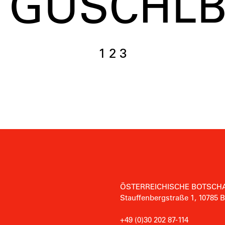
S GUSCHL
1
2
3
ÖSTERREICHISCHE BOTSCHA
Stauffenbergstraße 1, 10785 B
+49 (0)30 202 87-114