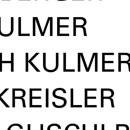
KULMER
TH KULME
KREISLER