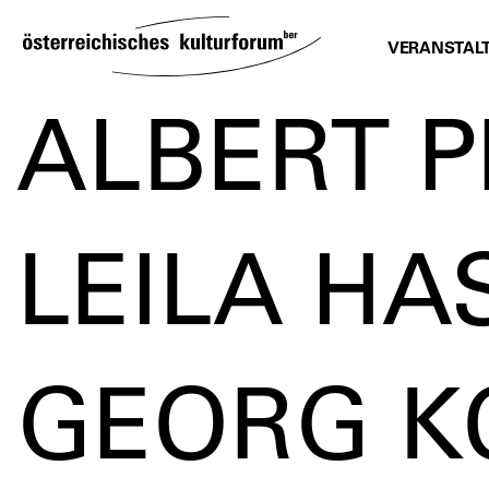
SKIP
TO
VERANSTAL
CONTENT
ALBERT 
LEILA H
GEORG K