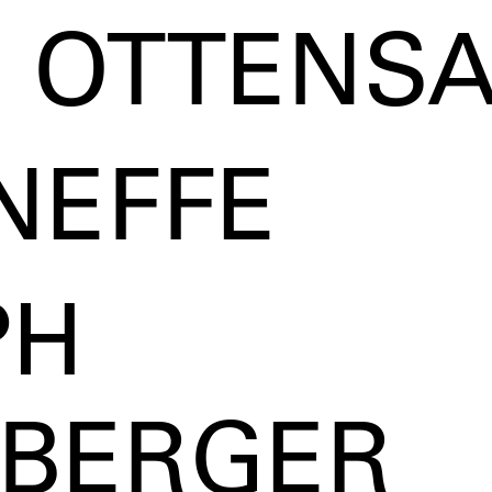
 OTTENS
NEFFE
PH
BERGER